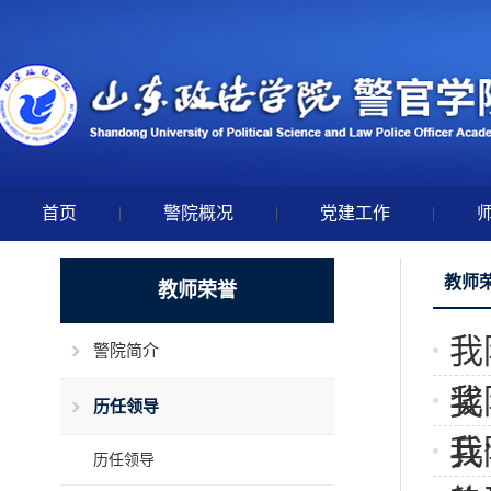
首页
|
警院概况
|
党建工作
|
教师
教师荣誉
我
警院简介
我
奖
历任领导
我
兵
历任领导