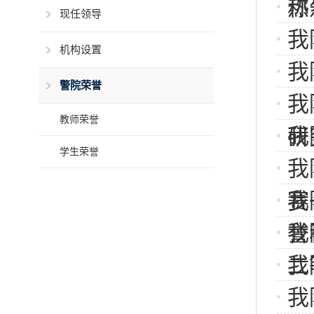
热
称
现任领导
我
机构设置
我
警院荣誉
我
教师荣誉
我
研究
学生荣誉
我
我
赛
我
誉
我
二
我