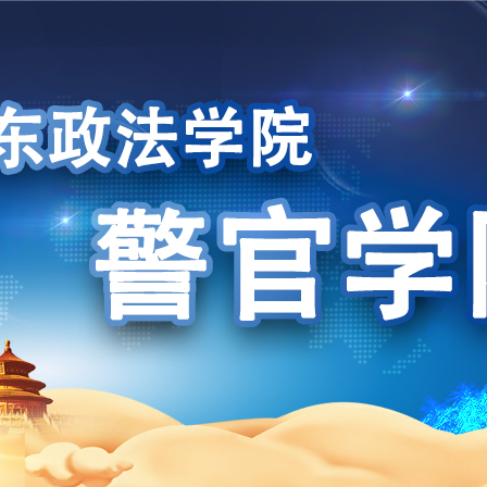
学生工作
|
人才培养
|
招生就业