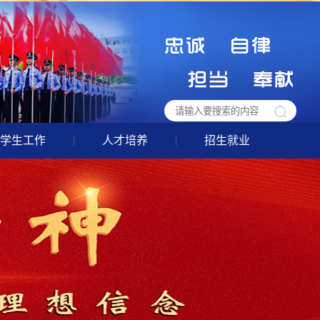
+ 更多
践基地
2026-07-31
2026-07-09