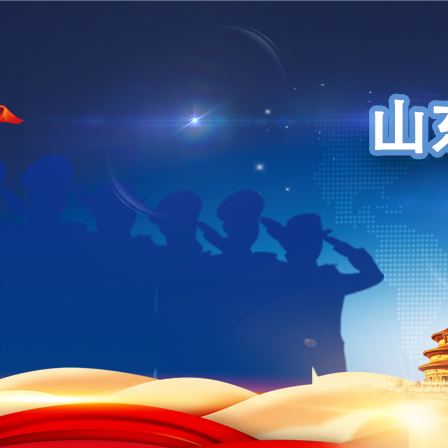
师资队伍
|
教育教学
|
科学研究
|