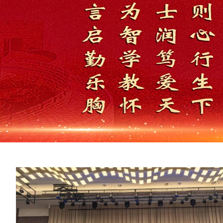
1
2
3
通知公告
NOTICE
警官学院2026年转专业拟转出学生名单公示
警官学院2026年转专业拟接收学生名单