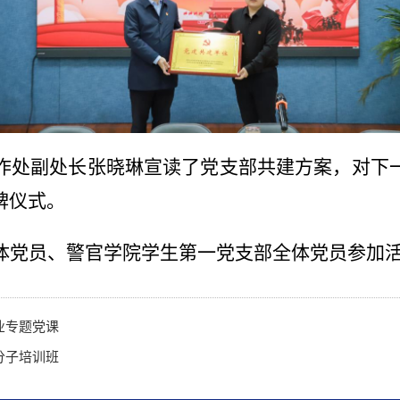
作处副处长张晓琳宣读了党支部共建方案，对下
牌仪式。
体党员、警官学院学生第一党支部全体党员参加
业专题党课
分子培训班