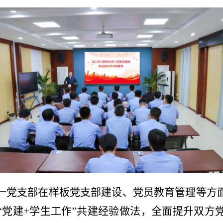
一党支部在样板党支部建设、党员教育管理等方
“党建+学生工作”共建经验做法，全面提升双方