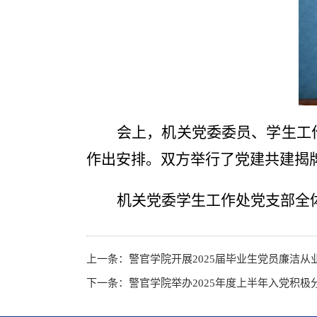
会上，机关党委委员、学生工
作出安排。双方举行了党建共建揭
机关党委学生工作处党支部全
上一条：
警官学院开展2025届毕业生党员廉洁从
下一条：
警官学院举办2025年度上半年入党积极