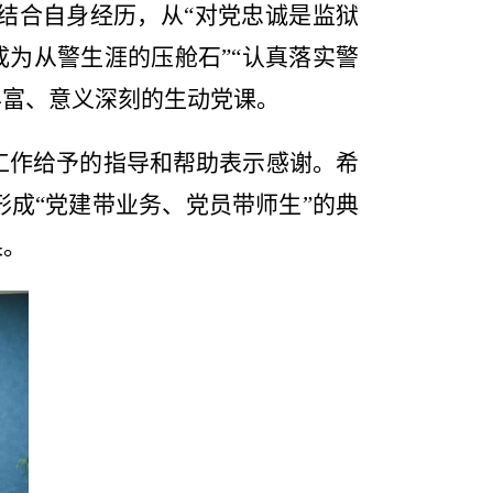
结合自身经历，从“对党忠诚是监狱
成为从警生涯的压舱石”“认真落实警
丰富、意义深刻的生动党课。
工作给予的指导和帮助表示感谢。希
成“党建带业务、党员带师生”的典
果。