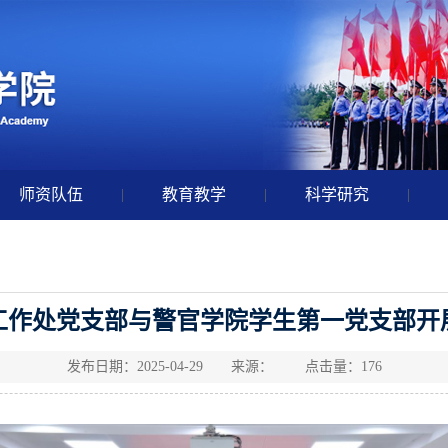
师资队伍
|
教育教学
|
科学研究
|
工作处党支部与警官学院学生第一党支部开
发布日期：2025-04-29 来源： 点击量：
176