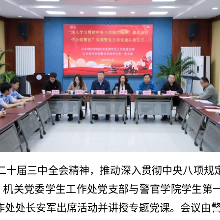
二十届三中全会精神，推动深入贯彻中央八项规
日，机关党委学生工作处党支部与警官学院学生第
作处处长安军出席活动并讲授专题党课。会议由