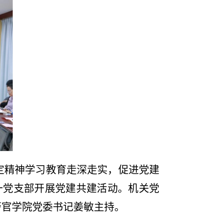
定精神学习教育走深走实，促进党建
一党支部开展党建共建活动。机关党
警官学院党委书记姜敏主持。