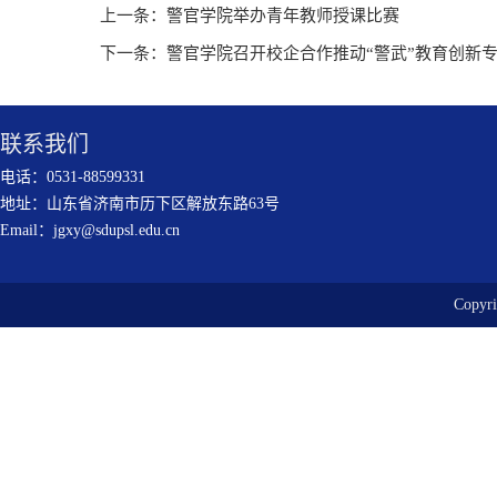
上一条：
警官学院举办青年教师授课比赛
下一条：
警官学院召开校企合作推动“警武”教育创新
联系我们
电话：0531-88599331
地址：山东省济南市历下区解放东路63号
Email：jgxy@sdupsl.edu.cn
Copy