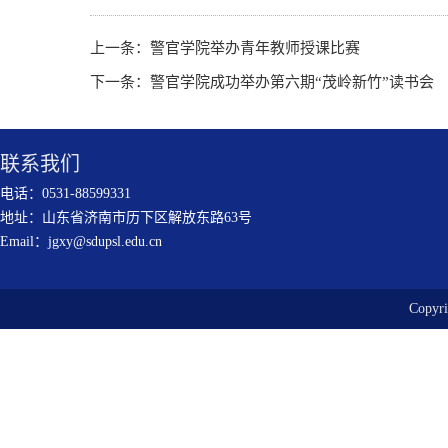
上一条：
警官学院举办青年教师授课比赛
下一条：
警官学院成功举办第六期“茂岭新竹”读书会
联系我们
电话：0531-88599331
地址：山东省济南市历下区解放东路63号
Email：jgxy@sdupsl.edu.cn
Copy